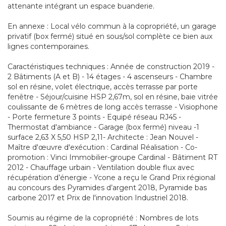
attenante intégrant un espace buanderie.
En annexe : Local vélo commun à la copropriété, un garage
privatif (box fermé) situé en sous/sol complète ce bien aux
lignes contemporaines.
Caractéristiques techniques : Année de construction 2019 -
2 Bâtiments (A et B) - 14 étages - 4 ascenseurs - Chambre
sol en résine, volet électrique, accès terrasse par porte
fenêtre - Séjour/cuisine HSP 2,67m, sol en résine, baie vitrée
coulissante de 6 mètres de long accès terrasse - Visiophone
- Porte fermeture 3 points - Equipé réseau RJ45 -
Thermostat d'ambiance - Garage (box fermé) niveau -1
surface 2,63 X 5,50 HSP 2,11- Architecte : Jean Nouvel -
Maître d'œuvre d'exécution : Cardinal Réalisation - Co-
promotion : Vinci Immobilier-groupe Cardinal - Bâtiment RT
2012 - Chauffage urbain - Ventilation double flux avec
récupération d’énergie - Ycone a reçu le Grand Prix régional
au concours des Pyramides d’argent 2018, Pyramide bas
carbone 2017 et Prix de l'innovation Industriel 2018.
Soumis au régime de la copropriété : Nombres de lots