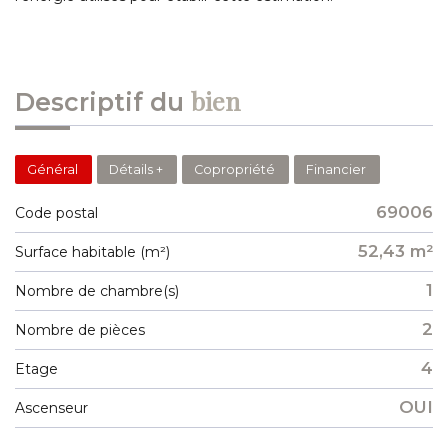
bien
descriptif du
Général
Détails +
Copropriété
Financier
69006
Code postal
52,43 m²
Surface habitable (m²)
1
Nombre de chambre(s)
2
Nombre de pièces
4
Etage
OUI
Ascenseur